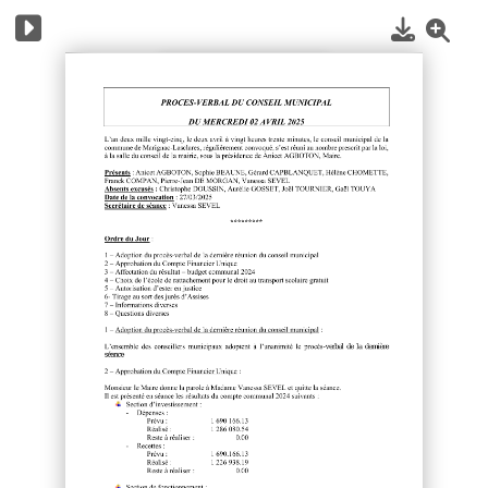
1
/
3