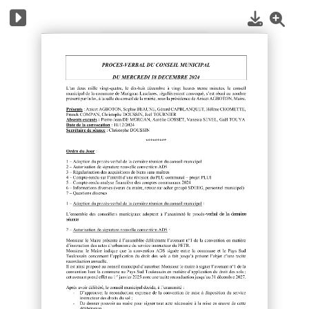
1
/
3