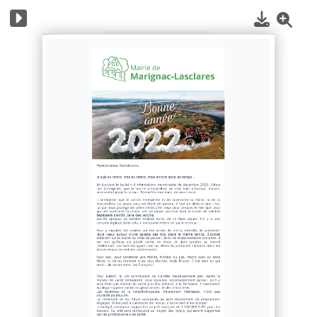
1
/
3